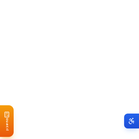
100-300 קו"ט
מפעל, קניון קטן
270,000-750,000 ₪
300+ קו"ט
מפעל גדול, קניון
750,000+ ₪
מה כלול במחיר?
פאנלים סולאריים (מותגים מובילים: LG, Jinko, Canadian
Solar)
ממירים (Solaredge, Huawei, SMA)
מבנה נושא ועיגונים
כבלים ומערכת ניטור
התקנה מקצועית
הליכי רישוי וחיבור לחברת החשמל
אחריות 25 שנה על הפאנלים, 12 שנה על הממירים
עלויות נוספות לקחת בחשבון:
מחשבון
חיזוק גג:
5,000-15,000 שקל (במידת הצורך)
שדרוג לוח חשמל:
3,000-8,000 שקל