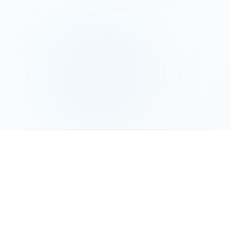
המשך לשלב הבא
פאנל סולארי