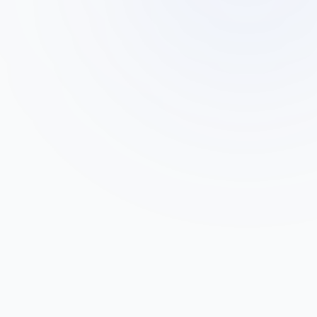
דני כהן
ד
בעל בית קפה 'אספרסו בר'