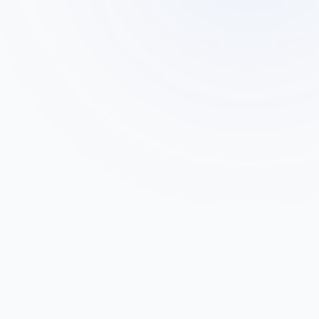
דוד כהן
ד
תושב כפר תבור