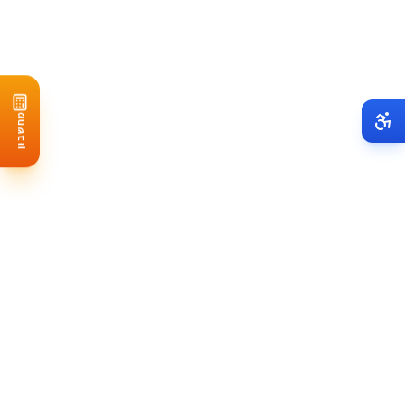
פאנלים סולאריים:
מותגים מובילים עם אחריות 25 שנה
מהפך:
אחריות 10-12 שנה, החלפה חינם אם נדרש
מסילות ועיגונים:
מותאמים לסוג הגג
כבלים וחיבורים:
כל החומרים החשמליים
מחשבון
עבודת התקנה:
צוות מקצועי מורשה
אישורים:
טיפול בכל הרישיונות הנדרשים
אחריות מלאה:
7 שנים על כל המערכת
זיכוי במס הכנסה:
10% מעלות ההתקנה (עד 3,500 ₪)
מענק רשות מקומית:
מועצות באזור נוף הגליל נותנות 2,000-
4,000 ₪
הלוואה מסובסדת:
דרך הבנקים בריבית מועדפת