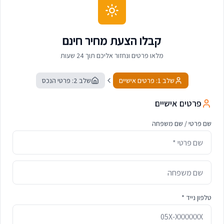
קבלו הצעת מחיר חינם
מלאו פרטים ונחזור אליכם תוך 24 שעות
שלב 1: פרטים אישיים
שלב 2: פרטי הנכס
פרטים אישיים
שם פרטי / שם משפחה
טלפון נייד *