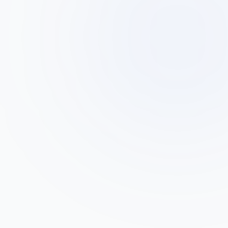
דני כהן
ד
בעל מוסך דני, חולון