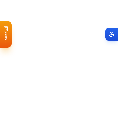
כיוון וזווית הגג:
גגות שטוחים
מחשבון
צללים ומכשולים:
סוג גג
התאמה
הערות
בטון שטוח
מצוינת
קל להתקנה, אפשר לכוון לכיו