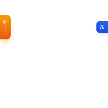
תחזוקה מקצועית
מחשבון
תיעוד מלא של ההתקנה:
שמרו על כל הקבלות, תעודות
האיכות ומסמכי ההתקנה. צלמו את המערכת לפני ואחרי ההתקנה
רישום במערכת היצרן:
רוב היצרנים דורשים רישום תוך 30-90
יום מההתקנה. זה קריטי - בלי זה אין אחריות
תחזוקה מקצועית:
עשו תחזוקה לפי הוראות היצרן. בדרך כלל
זה בדיקה שנתית או דו-שנתית על ידי
מתקין מוסמך
מעקב אחר ביצועים:
התקינו
מערכת ניטור
ובדקו את הביצועים
באופן קבוע. ירידה חדה יכולה להצביע על בעיה
תגובה מהירה לבעיות:
אם יש בעיה, דווחו עליה מיד. השהיה
יכולה לפגוע בזכאות לאחריות